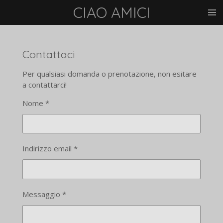
CIAO AMICI
Vai
al
contenuto
principale
Contattaci
Per qualsiasi domanda o prenotazione, non esitare
a contattarci!
Nome *
Indirizzo email *
Messaggio *